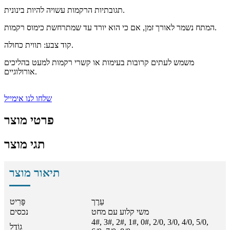
תגובתיות הרקמות עשויה להיות בינונית.
המתח נשמר לאורך זמן, אם כי הוא יורד עד שמתרחשת כימוס רקמות.
קוד צבע: תווית כחולה.
משמש לעתים קרובות בעימות או קשרי רקמות למעט בהליכים
אורולוגיים.
שלחו לנו אימייל
פרטי מוצר
תגי מוצר
תיאור מוצר
עֵרֶך
פָּרִיט
משי קלוע עם מחט
נכסים
4#, 3#, 2#, 1#, 0#, 2/0, 3/0, 4/0, 5/0,
גוֹדֶל