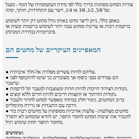
צורות המחט מסווגות בדרך כלל לפי מידת העקמומיות של הגוף - מעגל
של 5/8, 1/2, 3/8 או 1/4, וישר עם התחדדות, חותך, קהה.
באופן כללי, ניתן לייצר מחט באותו גודל מחוט דק יותר לשימוש
ברקמות רכות או עדינות ומחוט עבה יותר לשימוש ברקמות קשות או
פיברוטיות (בחירת המנתח).
המאפיינים העיקריים של מחטים הם
● עליהם להיות עשויים מפלדת אל-חלד איכותית.
● הם עמידים בפני כיפוף אך מעובדים כך שיטו להתכופף לפני
שישבר.
● נקודות הצידוד חייבות להיות חדות ומעוצבות למעבר קל לרקמות.
● נקודות החיתוך או הקצוות חייבים להיות חדים וללא קוצים.
● ברוב המחטים, גימור חלק במיוחד מאפשר למחט לחדור ולעבור
דרכה עם התנגדות או גרירה מינימליים.
● מחטים מצולעות - צלעות אורכיות מסופקות על מחטים רבות כדי
להגביר את יציבות המחט לחומר התפר. יש לוודא שהמחט לא תיפרד
מחומר התפר תחת שימוש רגיל.
שימושים:
כירורגיה כללית, גסטרואנטלולוגיה, אופתלמולוגיה, גינקולוגיה ומיילדות.