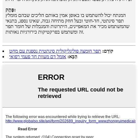
פֶּתֶק:
המנתח יכול להשתמש בו באופן אמין באותם הליכים שבהם מומלץ
תפר סינתטי, חד-חוטי ובעל חוזק מתיחה גבוה, שאינו נספג, בתנאי
שהמשתמש מכיר את המאפיינים, היתרונות והמגבלות של חומר תפר
זה ומשתמש בפרקטיקות כירורגיות נאותות.
קוֹדֵם:
תפר חומצה פוליגליקולית סינתטית נספגת עם מחט
הַבָּא:
אזמל דם מעוות חד פעמי רפואי